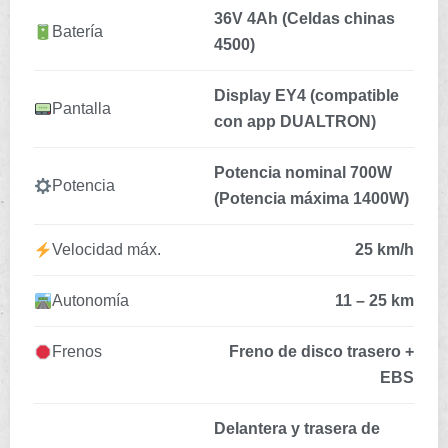
36V 4Ah (Celdas chinas
Batería
4500)
Display EY4 (compatible
Pantalla
con app DUALTRON)
Potencia nominal 700W
Potencia
(Potencia máxima 1400W)
Velocidad máx.
25 km/h
Autonomía
11 – 25 km
Frenos
Freno de disco trasero +
EBS
Delantera y trasera de