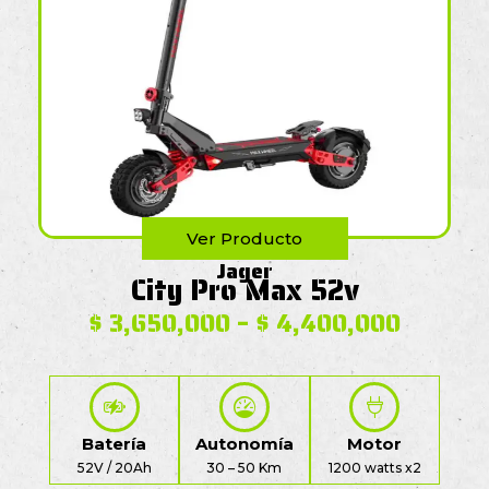
Ver Producto
Jager
City Pro Max 52v
$
3,650,000
–
$
4,400,000
Batería
Autonomía
Motor
52V / 20Ah
30 – 50 Km
1200 watts x2