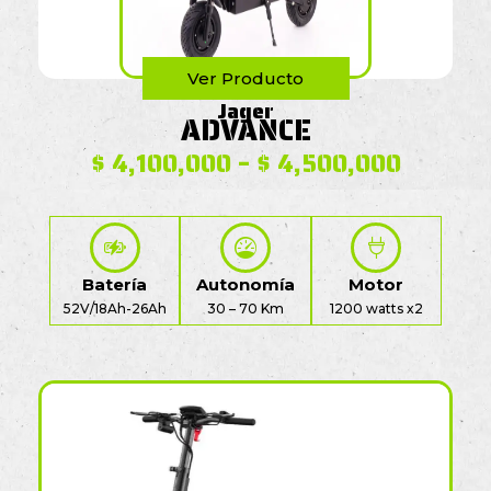
Ver Producto
Jager
ADVANCE
$
4,100,000
–
$
4,500,000
Batería
Autonomía
Motor
52V/18Ah-26Ah
30 – 70 Km
1200 watts x2