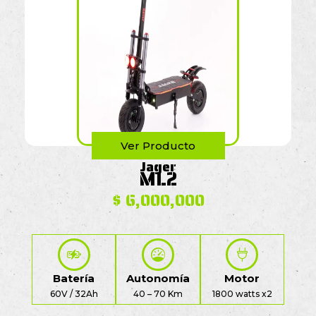
Ver Producto
Jager
ML2
$
6,000,000
Batería
Autonomía
Motor
60V / 32Ah
40 – 70 Km
1800 watts x2