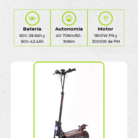
Batería
Autonomía
Motor
60V-28.6Ah y
40-70Km/60-
1800W PN y
60V-42.4Ah
90Km
3000W de PM