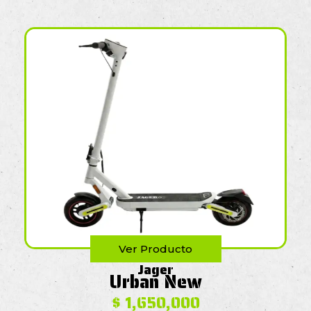
Ver Producto
Jager
Urban New
$
1,650,000