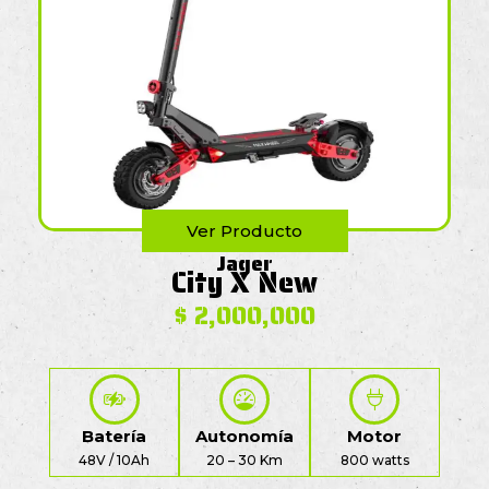
Ver Producto
Jager
City X New
$
2,000,000
Batería
Autonomía
Motor
48V / 10Ah
20 – 30 Km
800 watts