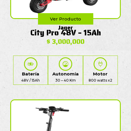
Ver Producto
Jager
City Pro 48V – 15Ah
$
3,000,000
Batería
Autonomía
Motor
48V / 15Ah
30 – 40 Km
800 watts x2