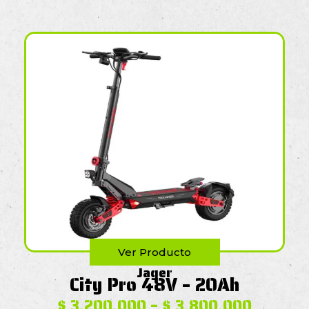
Ver Producto
Jager
City Pro 48V – 20Ah
$
3,200,000
–
$
3,800,000